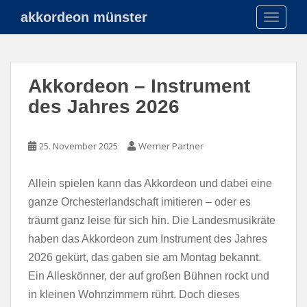
S
akkordeon münster
TOGGLE
k
i
p
t
Akkordeon – Instrument
o
m
des Jahres 2026
a
i
25. November 2025
Werner Partner
n
c
o
Allein spielen kann das Akkordeon und dabei eine
n
ganze Orchesterlandschaft imitieren – oder es
t
träumt ganz leise für sich hin. Die Landesmusikräte
e
haben das Akkordeon zum Instrument des Jahres
n
2026 gekürt, das gaben sie am Montag bekannt.
t
Ein Alleskönner, der auf großen Bühnen rockt und
in kleinen Wohnzimmern rührt. Doch dieses