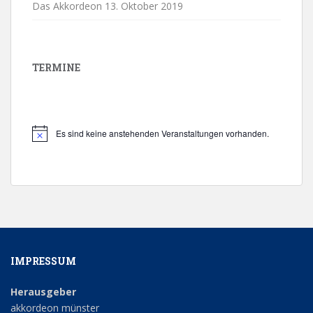
Das Akkordeon
13. Oktober 2019
TERMINE
Es sind keine anstehenden Veranstaltungen vorhanden.
H
i
n
w
e
i
s
IMPRESSUM
Herausgeber
akkordeon münster