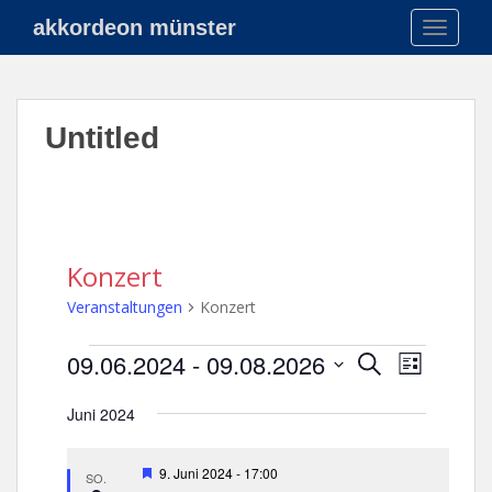
S
akkordeon münster
TOGGLE
k
i
p
t
Untitled
o
m
a
i
n
c
Konzert
o
Veranstaltungen
Konzert
n
t
Veranstaltungen
V
V
09.06.2024
 - 
09.08.2026
S
e
L
e
e
U
n
D
I
r
C
r
Juni 2024
t
a
S
a
H
a
t
T
n
E
n
u
E
H
9. Juni 2024 - 17:00
s
SO.
e