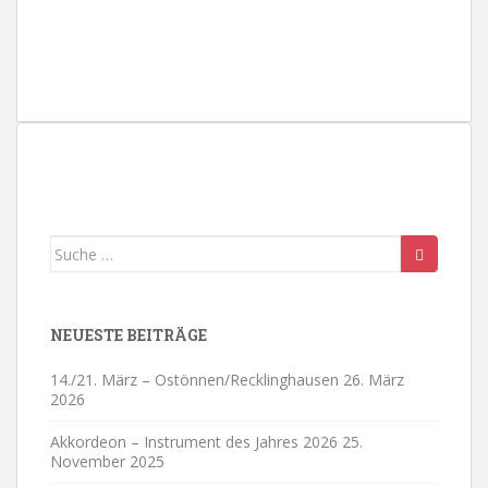
i
o
n
Suche
nach:
NEUESTE BEITRÄGE
14./21. März – Ostönnen/Recklinghausen
26. März
2026
Akkordeon – Instrument des Jahres 2026
25.
November 2025