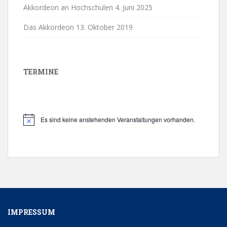
Akkordeon an Hochschulen
4. Juni 2025
Das Akkordeon
13. Oktober 2019
TERMINE
Es sind keine anstehenden Veranstaltungen vorhanden.
H
i
n
w
e
i
s
IMPRESSUM