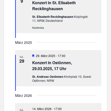
9
m
s
t
Konzert in St. Elisabeth
r
w
a
v
t
Recklinghausen
o
ä
l
a
r
St. Elisabeth Recklinghausen
Kolpingstr.
h
t
g
l
11, NRW, Deutschland
l
e
u
t
h
Kostenlos
e
n
o
u
g
n
b
e
n
A
.
März 2025
n
n
g
s
e
H
29. März 2025 - 17:00
i
SA.
n
e
29
c
Konzert in Ostönnen,
r
S
h
v
29.03.2025, 17 Uhr
o
u
t
r
St. Andreas Ostönnen
Kirchplatz 10, Soest-
e
c
g
Ostönnen, NRW
e
n
h
h
-
o
e
N
März 2026
b
u
e
a
n
n
v
14. März 2026 - 17:00
SA.