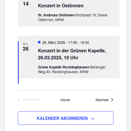
d
i
14
Konzert in Ostönnen
g
A
a
n
St. Andreas Ostönnen
Kirchplatz 10, Soest-
t
Ostönnen, NRW
s
i
i
o
c
n
H
26. März 2026 - 17:00
-
18:30
DO.
h
e
26
Konzert in der Grünen Kapelle,
r
t
v
26.03.2025, 19 Uhr
e
o
r
Grüne Kapelle Recklinghausen
Beisinger
n
g
Weg 40, Recklinghausen, NRW
e
,
h
N
o
b
a
e
n
v
Veranstaltun
Heute
Nächste
VORHERIGE
VERANSTALTUNGEN
i
g
KALENDER ABONNIEREN
a
t